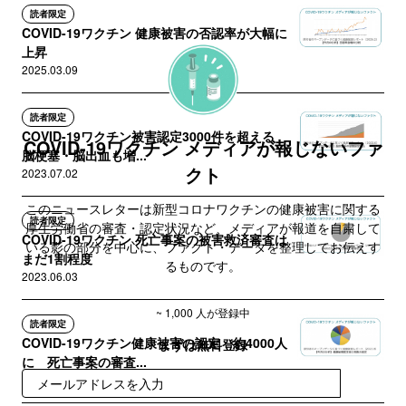
読者限定
COVID-19ワクチン 健康被害の否認率が大幅に
上昇
2025.03.09
読者限定
COVID-19ワクチン被害認定3000件を超える
COVID-19ワクチン メディアが報じないファ
脳梗塞・脳出血も増...
クト
2023.07.02
このニュースレターは新型コロナワクチンの健康被害に関する
読者限定
厚生労働省の審査・認定状況など、メディアが報道を自粛して
COVID-19ワクチン 死亡事案の被害救済審査は
いる影の部分を中心に、ファクト・データを整理してお伝えす
まだ1割程度
るものです。
2023.06.03
定期レポートを毎月1回配信します。無料読者にもレポートの一
~ 1,000 人が登録中
部や、その他関連情報を随時提供します。
読者限定
COVID-19ワクチン健康被害の認定 約4000人
まずは無料登録
に 死亡事案の審査...
2023.09.03
登録